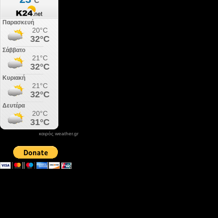
καιρός weather.gr
DONATE XIROLIMNI.COM
email ΕΠΙΚΟΙΝΩΝΙΑΣ - contact email
xirolimni2@yahoo.gr
Αρχείο