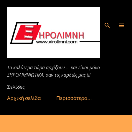
Μετάβαση στο κύριο περιεχόμενο
Τα καλύτερα τώρα αρχίζουν ... και είναι μόνο
ΞΗΡΟΛΙΜΝΙΩΤΙΚΑ, σαν τις καρδιές μας !!!
Σελίδες
Αρχική σελίδα
Περισσότερα…