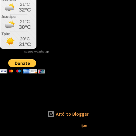
καιρός weather.gr
DONATE XIROLIMNI.COM
email ΕΠΙΚΟΙΝΩΝΙΑΣ - contact email
xirolimni2@yahoo.gr
Αρχείο
Από το Blogger
Εικόνες θέματος από
fpm