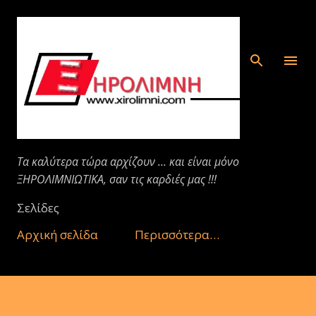
Μετάβαση στο κύριο περιεχόμενο
Τα καλύτερα τώρα αρχίζουν ... και είναι μόνο
ΞΗΡΟΛΙΜΝΙΩΤΙΚΑ, σαν τις καρδιές μας !!!
Σελίδες
Αρχική σελίδα
Περισσότερα…