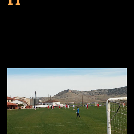
η
) αντιμετώπισε την 3
περιφέρεια (ΕΠΣ Μακεδονίας, ΕΠΣ
Χαλκιδικής, ΕΠΣ Κιλκίς)
τελικό σκόρ 1-1
στον επαναληπτικό αγώνα που έγινε την
Τετάρτη 30 Μαρτίου στην Ξηρολίμνη Κοζάνης, (το αποτέλεσμα του
πρώτου αγώνα ήταν 2-2,)
η
οπότε
η 4
περιφέρεια (ΕΠΣ Κοζάνης, ΕΠΣ Πιερίας, ΕΠΣ
Ημαθίας) πέρασε στην τελική φάση του Πανελληνίου
Πρωταθλήματος Προεπιλογής Εθνικών Ομάδων Νέων.