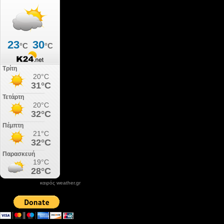
καιρός weather.gr
DONATE XIROLIMNI.COM