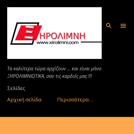
Μετάβαση στο κύριο περιεχόμενο
Τα καλύτερα τώρα αρχίζουν ... και είναι μόνο
ΞΗΡΟΛΙΜΝΙΩΤΙΚΑ, σαν τις καρδιές μας !!!
Σελίδες
Αρχική σελίδα
Περισσότερα…