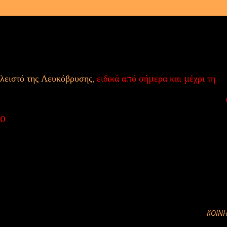
κλειστό της Λευκόβρυσης,
ειδικά από σήμερα και μέχρι τη
γκη για εθελοντές κατά τη διάρκεια των 3 γευμάτων και στις
00
. Όσοι μπορούν και θέλουν να βοηθήσουν καλούνται να έρ
 Λευκόβρυσης. Οποισδήποτε επιθυμεί να βοηθήσει και άλλες
ήσει με τους υπεύθυνους για το συγκεκριμένο θέμα. Παρακα
ν όσο το δυνατόν περισσότεροι άνθρωποι.
ΚΟΙΝΉ