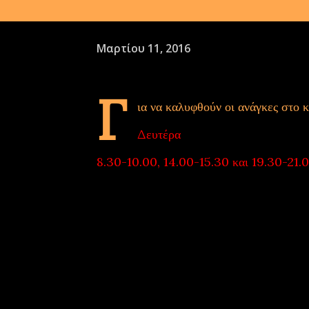
Μαρτίου 11, 2016
Γ
ια να καλυφθούν οι ανάγκες στο 
Δευτέρα
, υπάρχει επείγουσα ανά
8.30-10.00, 14.00-15.30 και 19.30-21.
τις συγκεκριμένες ώρες στο κλειστό της
μπορεί να έρθει στο κλειστό και να μιλ
για την κοινοποίηση ώστε να ενημερωθού