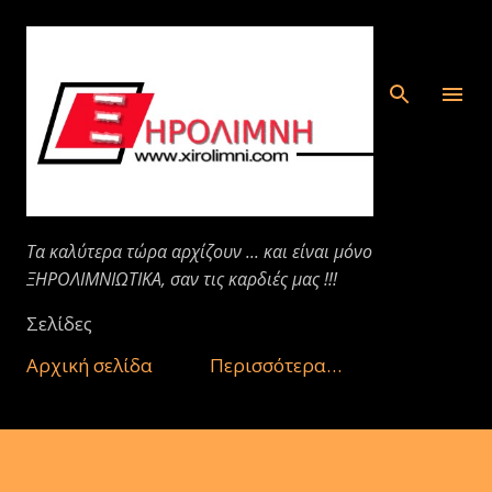
Μετάβαση στο κύριο περιεχόμενο
Τα καλύτερα τώρα αρχίζουν ... και είναι μόνο
ΞΗΡΟΛΙΜΝΙΩΤΙΚΑ, σαν τις καρδιές μας !!!
Σελίδες
Αρχική σελίδα
Περισσότερα…