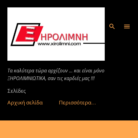
Μετάβαση στο κύριο περιεχόμενο
Τα καλύτερα τώρα αρχίζουν ... και είναι μόνο
ΞΗΡΟΛΙΜΝΙΩΤΙΚΑ, σαν τις καρδιές μας !!!
Σελίδες
Αρχική σελίδα
Περισσότερα…