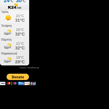
καιρός weather.gr
DONATE XIROLIMNI.COM
email ΕΠΙΚΟΙΝΩΝΙΑΣ - contact email
xirolimni2@yahoo.gr
Αρχείο