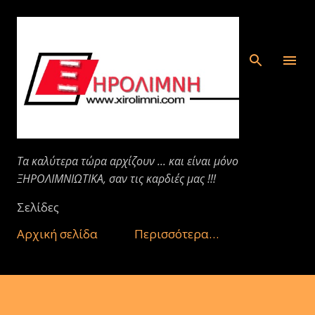
Μετάβαση στο κύριο περιεχόμενο
Τα καλύτερα τώρα αρχίζουν ... και είναι μόνο
ΞΗΡΟΛΙΜΝΙΩΤΙΚΑ, σαν τις καρδιές μας !!!
Σελίδες
Αρχική σελίδα
Περισσότερα…