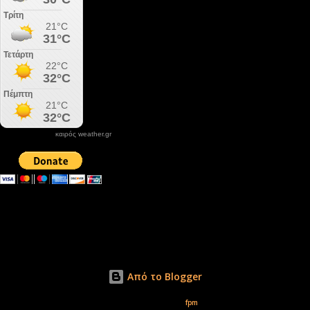
καιρός weather.gr
DONATE XIROLIMNI.COM
email ΕΠΙΚΟΙΝΩΝΙΑΣ - contact email
xirolimni2@yahoo.gr
Αρχείο
Από το Blogger
Εικόνες θέματος από
fpm