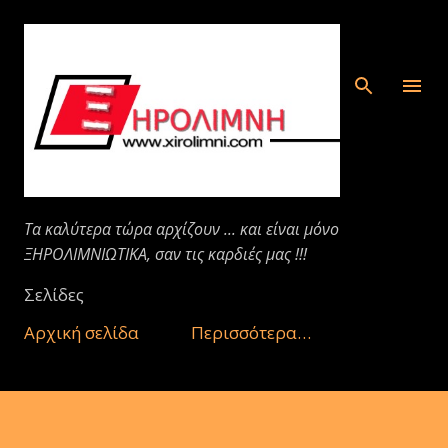
Μετάβαση στο κύριο περιεχόμενο
Τα καλύτερα τώρα αρχίζουν ... και είναι μόνο
ΞΗΡΟΛΙΜΝΙΩΤΙΚΑ, σαν τις καρδιές μας !!!
Σελίδες
Αρχική σελίδα
Περισσότερα…