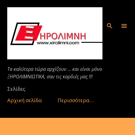
Μετάβαση στο κύριο περιεχόμενο
Τα καλύτερα τώρα αρχίζουν ... και είναι μόνο
ΞΗΡΟΛΙΜΝΙΩΤΙΚΑ, σαν τις καρδιές μας !!!
Σελίδες
Αρχική σελίδα
Περισσότερα…