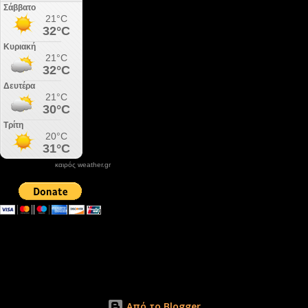
καιρός weather.gr
DONATE XIROLIMNI.COM
email ΕΠΙΚΟΙΝΩΝΙΑΣ - contact email
xirolimni2@yahoo.gr
Αρχείο
Από το Blogger