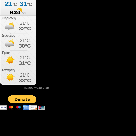
καιρός weather.gr
DONATE XIROLIMNI.COM
email ΕΠΙΚΟΙΝΩΝΙΑΣ - contact email
xirolimni2@yahoo.gr
Αρχείο