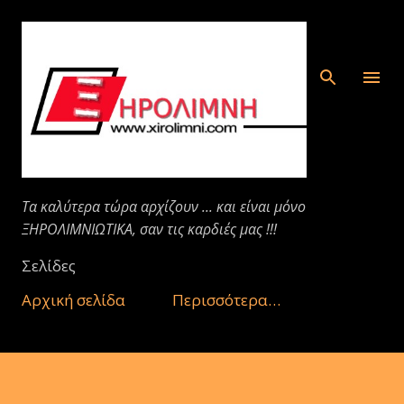
Μετάβαση στο κύριο περιεχόμενο
Τα καλύτερα τώρα αρχίζουν ... και είναι μόνο
ΞΗΡΟΛΙΜΝΙΩΤΙΚΑ, σαν τις καρδιές μας !!!
Σελίδες
Αρχική σελίδα
Περισσότερα…