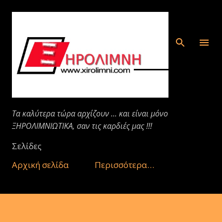
Μετάβαση στο κύριο περιεχόμενο
Τα καλύτερα τώρα αρχίζουν ... και είναι μόνο
ΞΗΡΟΛΙΜΝΙΩΤΙΚΑ, σαν τις καρδιές μας !!!
Σελίδες
Αρχική σελίδα
Περισσότερα…