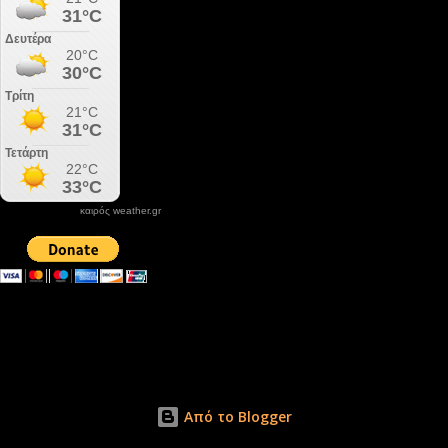
καιρός weather.gr
DONATE XIROLIMNI.COM
email ΕΠΙΚΟΙΝΩΝΙΑΣ - contact email
xirolimni2@yahoo.gr
Αρχείο
Από το Blogger