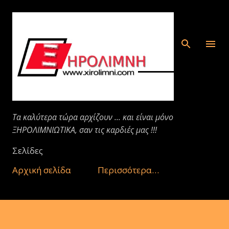
Μετάβαση στο κύριο περιεχόμενο
Τα καλύτερα τώρα αρχίζουν ... και είναι μόνο
ΞΗΡΟΛΙΜΝΙΩΤΙΚΑ, σαν τις καρδιές μας !!!
Σελίδες
Αρχική σελίδα
Περισσότερα…