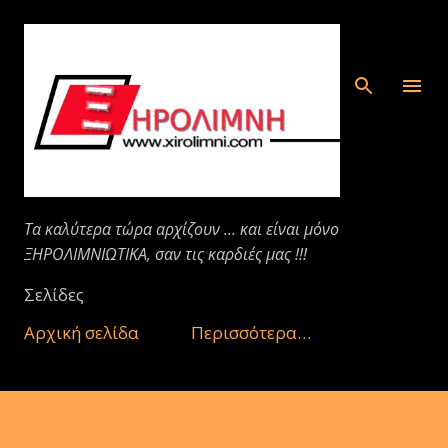
Μετάβαση στο κύριο περιεχόμενο
Τα καλύτερα τώρα αρχίζουν ... και είναι μόνο
ΞΗΡΟΛΙΜΝΙΩΤΙΚΑ, σαν τις καρδιές μας !!!
Σελίδες
Αρχική σελίδα
Περισσότερα…