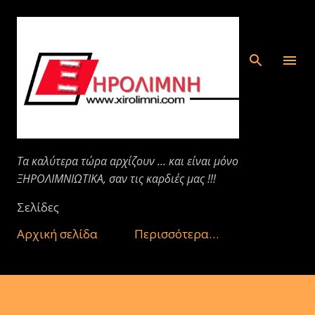
Μετάβαση στο κύριο περιεχόμενο
Τα καλύτερα τώρα αρχίζουν ... και είναι μόνο
ΞΗΡΟΛΙΜΝΙΩΤΙΚΑ, σαν τις καρδιές μας !!!
Σελίδες
Αρχική σελίδα
Περισσότερα…