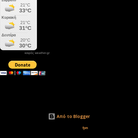
καιρός weather.gr
DONATE XIROLIMNI.COM
email ΕΠΙΚΟΙΝΩΝΙΑΣ - contact email
xirolimni2@yahoo.gr
Αρχείο
Από το Blogger
Εικόνες θέματος από
fpm