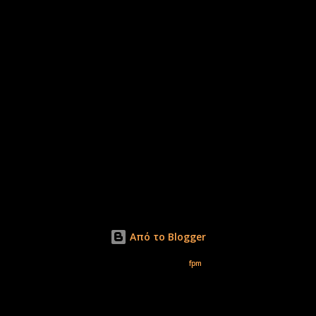
Από το Blogger
Εικόνες θέματος από
fpm
Δικαιώματα φωτογραφιών μόνο το www.xirolimni.com