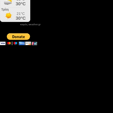
καιρός weather.gr
DONATE XIROLIMNI.COM
email ΕΠΙΚΟΙΝΩΝΙΑΣ - contact email
xirolimni2@yahoo.gr
Αρχείο