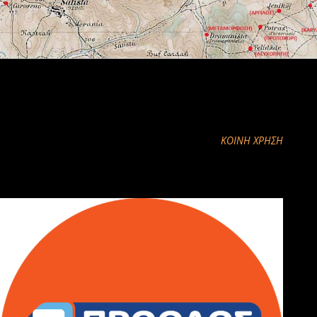
Απο το facebook του Zacharias Semertzidis
ΚΟΙΝΉ ΧΡΉΣΗ