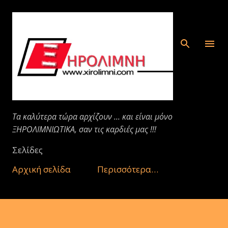
Μετάβαση στο κύριο περιεχόμενο
Τα καλύτερα τώρα αρχίζουν ... και είναι μόνο
ΞΗΡΟΛΙΜΝΙΩΤΙΚΑ, σαν τις καρδιές μας !!!
Σελίδες
Αρχική σελίδα
Περισσότερα…