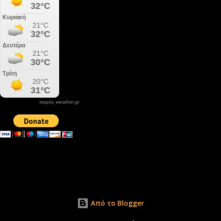
καιρός weather.gr
DONATE XIROLIMNI.COM
email ΕΠΙΚΟΙΝΩΝΙΑΣ - contact email
xirolimni2@yahoo.gr
Αρχείο
Από το Blogger