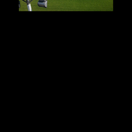
Η ΑΕΠ ΚΑΡΑΓΙΑΝΝΙΩΝ σε συνεργασια
με την Κοινοτητα Ξηρολιμνης για
ολο το καλοκαιρι
στηριζοντας τον
μαζικο λαικο αθλητισμο
,προχωρουν
σε φωταγωγηση του γηπεδου απο τις
9 ως τις 12 τα μεσάνυχτα.
Το γηπεδο θα ειναι ανοιχτο και
ελευθερα θα μπορουν να
γυμναζονται ανθρωποι ολων των
ηλικιων !!