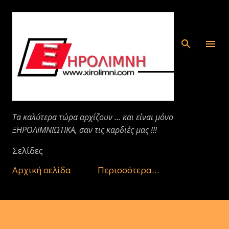
Μετάβαση στο κύριο περιεχόμενο
Τα καλύτερα τώρα αρχίζουν ... και είναι μόνο
ΞΗΡΟΛΙΜΝΙΩΤΙΚΑ, σαν τις καρδιές μας !!!
Σελίδες
Αρχική σελίδα
Περισσότερα…