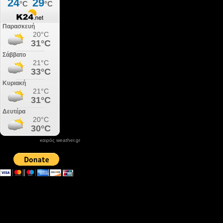
καιρός weather.gr
DONATE XIROLIMNI.COM
email ΕΠΙΚΟΙΝΩΝΙΑΣ - contact email
xirolimni2@yahoo.gr
Αρχείο