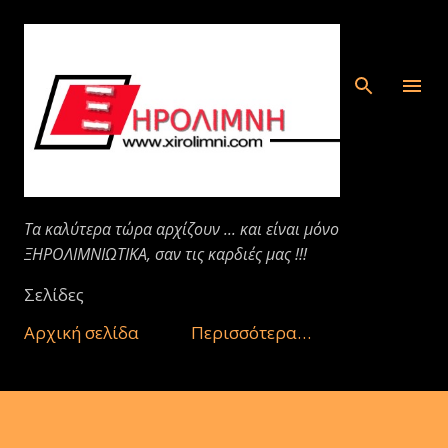
Μετάβαση στο κύριο περιεχόμενο
Τα καλύτερα τώρα αρχίζουν ... και είναι μόνο
ΞΗΡΟΛΙΜΝΙΩΤΙΚΑ, σαν τις καρδιές μας !!!
Σελίδες
Αρχική σελίδα
Περισσότερα…