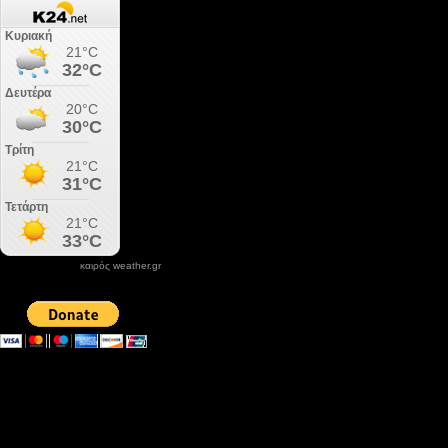
καιρός weather.gr
DONATE XIROLIMNI.COM
email ΕΠΙΚΟΙΝΩΝΙΑΣ - contact email
xirolimni2@yahoo.gr
Αρχείο