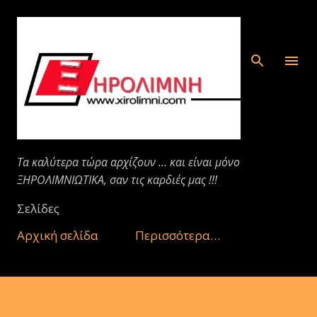
Μετάβαση στο κύριο περιεχόμενο
Τα καλύτερα τώρα αρχίζουν ... και είναι μόνο
ΞΗΡΟΛΙΜΝΙΩΤΙΚΑ, σαν τις καρδιές μας !!!
Σελίδες
Αρχική σελίδα
Περισσότερα…