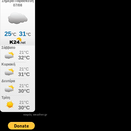
καιρός weather.gr
DONATE XIROLIMNI.COM