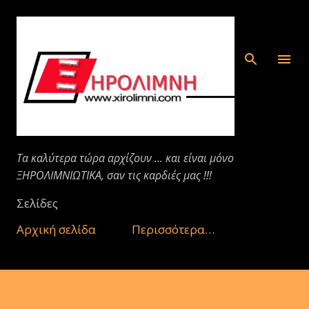
Μετάβαση στο κύριο περιεχόμενο
Τα καλύτερα τώρα αρχίζουν ... και είναι μόνο
ΞΗΡΟΛΙΜΝΙΩΤΙΚΑ, σαν τις καρδιές μας !!!
Σελίδες
Αρχική σελίδα
Περισσότερα…