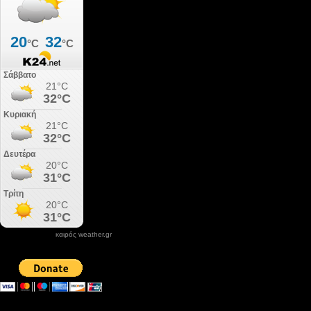
καιρός weather.gr
DONATE XIROLIMNI.COM
email ΕΠΙΚΟΙΝΩΝΙΑΣ - contact email