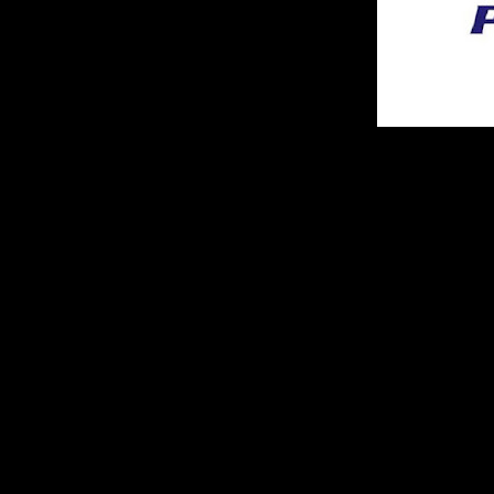
Λόγω εργασιών από τον ΑΔΜΗΕ, την 
ρεύματος στο διάστημα από ώρα 15:3
Χαραλάμπους Κοζάνης, ZΕΠ, Καλαμιά
Σιδερά, Λιβερά, Μεταμόρφωση,
Ξηρο
Σιάτιστας, Μπάρα Γρεβενών, Αερο
Καισαρειά, Σπάρτο, Κοντοβούνι, Σ
Άργιλος, Νέο Κλείτος, Πρωτοχώρι, 
Κερασιά, Αιανή, τμήμα Βαθυλάκου 