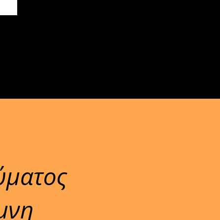
ύματος
ίμνη