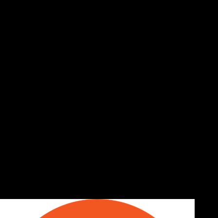
αυτόν), στρατόπεδο Βαθυλάκου, Ακρι
Τετράλοφος, Γαλάνη, Κοιλάδα, Κα
Πολυμύλου-Βέροιας, Ασβεστοποιία Τ
μαρμαράδικου Τσομπασίδη, Πτελέα, Ο
Η επανατροφοδότηση θα γίνει χωρίς π
Γι’ αυτό τα δίκτυα και οι εγκαταστάσε