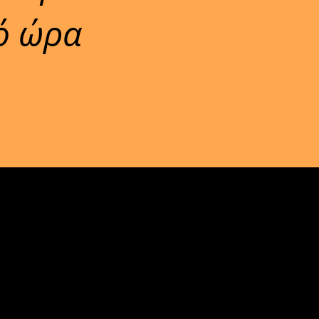
ό ώρα