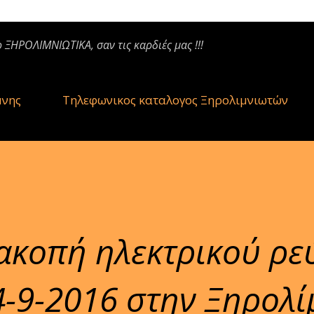
ο ΞΗΡΟΛΙΜΝΙΩΤΙΚΑ, σαν τις καρδιές μας !!!
μνης
Τηλεφωνικος καταλογος Ξηρολιμνιωτών
ακοπή ηλεκτρικού ρε
4-9-2016 στην Ξηρολ