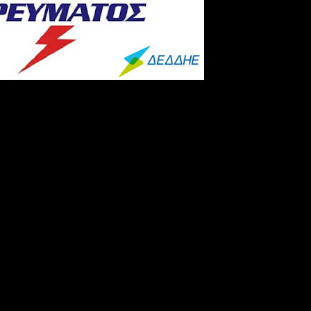
Τετάρτη 4-9-2016 θα γίνει ολιγόλεπτη διακοπή ηλεκ
0 έως 16:30, στις εξής περιοχές και οικισμούς: Ι.Ν
, Βατερό, Αλωνάκια, Σκήτη, Κοκκιναρά, Κηπάρι, Ανθ
, Παλαιόκαστρο, Δαφνερό, Γαλατινή, Σιάτιστα,
λίμνη
λιμένα Κοζάνης, Κρόκος, Άνω Κώμη, Κάτω Κώμη, Κ
ταυρωτή, Πύργος, Ανατολή, Αμυγδαλιά, Μηλιά, Καρυ
Λευκοπηγή, Λευκόβρυση, Αγία Παρασκευή, Ροδιανή, 
(κατά μήκος του κεντρικού δρόμου και περιοχή κά