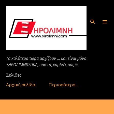
Μετάβαση στο κύριο περιεχόμενο
Τα καλύτερα τώρα αρχίζουν ... και είναι μόνο
ΞΗΡΟΛΙΜΝΙΩΤΙΚΑ, σαν τις καρδιές μας !!!
Σελίδες
Αρχική σελίδα
Περισσότερα…