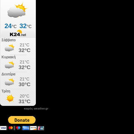
καιρός weather.gr
DONATE XIROLIMNI.COM