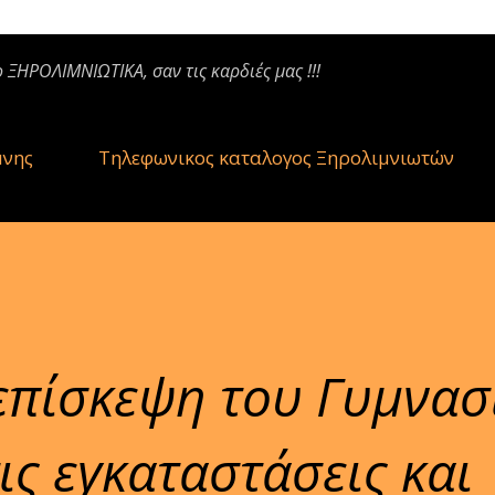
ο ΞΗΡΟΛΙΜΝΙΩΤΙΚΑ, σαν τις καρδιές μας !!!
μνης
Τηλεφωνικος καταλογος Ξηρολιμνιωτών
επίσκεψη του Γυμνασ
ις εγκαταστάσεις και