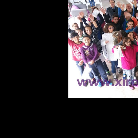
Το
Γυμνάσιο Ξηρολίμνης
επισκέφτηκ
εταιρίας
HERBS&OILS
η οποία εδρεύ
από τις τρεις τάξεις του Γυμνασίου, ε