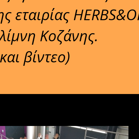
της εταιρίας HERBS&O
λίμνη Κοζάνης.
και βίντεο)