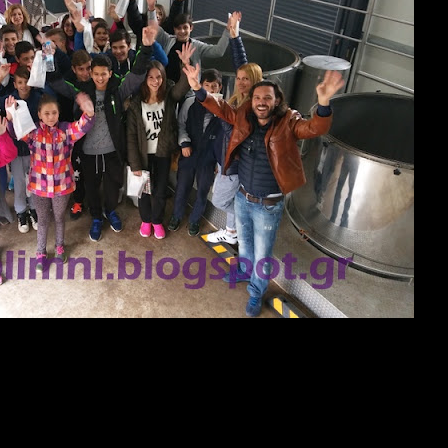
ε σήμερα Τετάρτη 19 Οκτωβρίου τις εγκαταστάσεις της
ει στην περιοχη της
Ξηρολίμνης
Κοζάνης. Τρίαντα παιδ
ίχαν την ευκαιρία να επισκεφτούν καλλιέργειες λεβάντας 