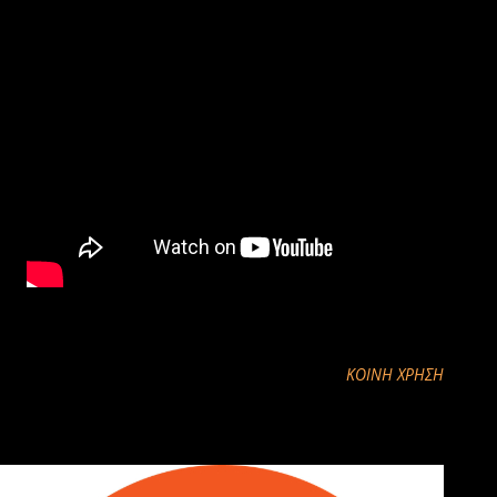
πηγη: http://www.kozan.gr/post/290427#comments
ΚΟΙΝΉ ΧΡΉΣΗ