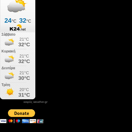
καιρός weather.gr
DONATE XIROLIMNI.COM
email ΕΠΙΚΟΙΝΩΝΙΑΣ - contact email