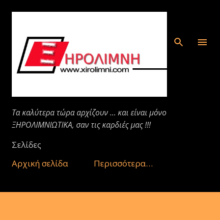
Μετάβαση στο κύριο περιεχόμενο
Τα καλύτερα τώρα αρχίζουν ... και είναι μόνο
ΞΗΡΟΛΙΜΝΙΩΤΙΚΑ, σαν τις καρδιές μας !!!
Σελίδες
Αρχική σελίδα
Περισσότερα…