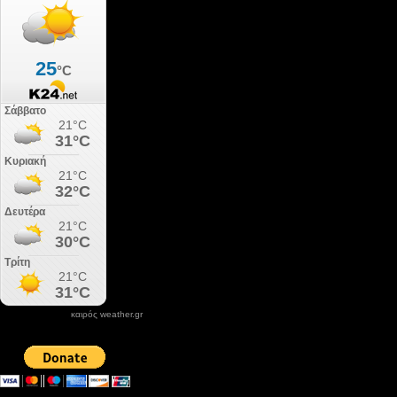
καιρός weather.gr
DONATE XIROLIMNI.COM