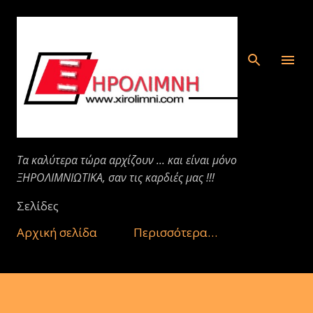
Μετάβαση στο κύριο περιεχόμενο
Τα καλύτερα τώρα αρχίζουν ... και είναι μόνο
ΞΗΡΟΛΙΜΝΙΩΤΙΚΑ, σαν τις καρδιές μας !!!
Σελίδες
Αρχική σελίδα
Περισσότερα…