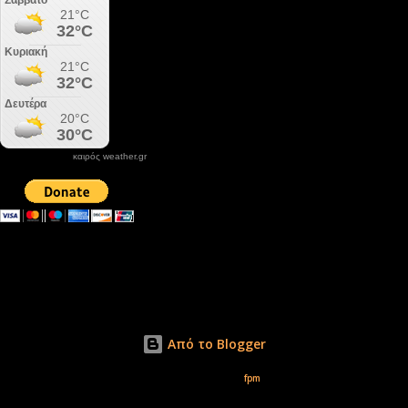
καιρός weather.gr
DONATE XIROLIMNI.COM
email ΕΠΙΚΟΙΝΩΝΙΑΣ - contact email
xirolimni2@yahoo.gr
Αρχείο
Από το Blogger
Εικόνες θέματος από
fpm