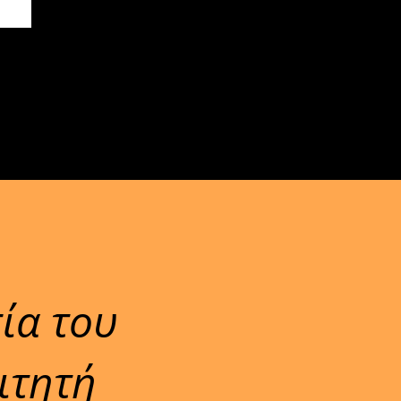
ία του
ιτητή