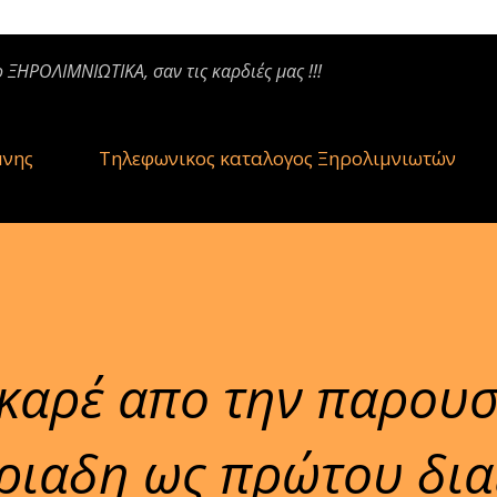
ο ΞΗΡΟΛΙΜΝΙΩΤΙΚΑ, σαν τις καρδιές μας !!!
μνης
Τηλεφωνικος καταλογος Ξηρολιμνιωτών
καρέ απο την παρουσ
ιαδη ως πρώτου δια