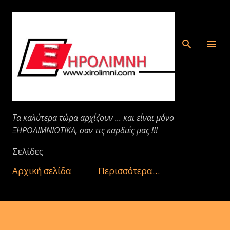
Μετάβαση στο κύριο περιεχόμενο
Τα καλύτερα τώρα αρχίζουν ... και είναι μόνο
ΞΗΡΟΛΙΜΝΙΩΤΙΚΑ, σαν τις καρδιές μας !!!
Σελίδες
Αρχική σελίδα
Περισσότερα…