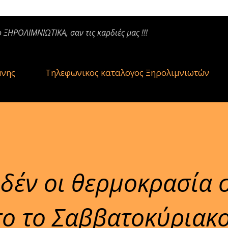
ο ΞΗΡΟΛΙΜΝΙΩΤΙΚΑ, σαν τις καρδιές μας !!!
μνης
Τηλεφωνικος καταλογος Ξηρολιμνιωτών
δέν οι θερμοκρασία 
ο το Σαββατοκύριακο