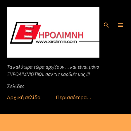
Μετάβαση στο κύριο περιεχόμενο
Τα καλύτερα τώρα αρχίζουν ... και είναι μόνο
ΞΗΡΟΛΙΜΝΙΩΤΙΚΑ, σαν τις καρδιές μας !!!
Σελίδες
Αρχική σελίδα
Περισσότερα…