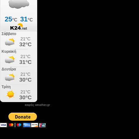
καιρός weather.gr
DONATE XIROLIMNI.COM
email ΕΠΙΚΟΙΝΩΝΙΑΣ - contact email
xirolimni2@yahoo.gr