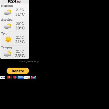
καιρός weather.gr
DONATE XIROLIMNI.COM
email ΕΠΙΚΟΙΝΩΝΙΑΣ - contact email
xirolimni2@yahoo.gr
Αρχείο