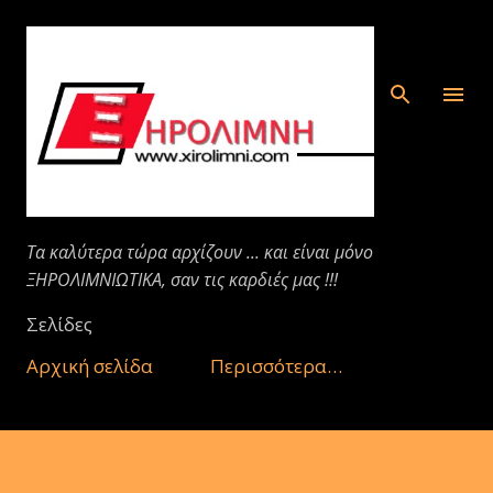
Μετάβαση στο κύριο περιεχόμενο
Τα καλύτερα τώρα αρχίζουν ... και είναι μόνο
ΞΗΡΟΛΙΜΝΙΩΤΙΚΑ, σαν τις καρδιές μας !!!
Σελίδες
Αρχική σελίδα
Περισσότερα…