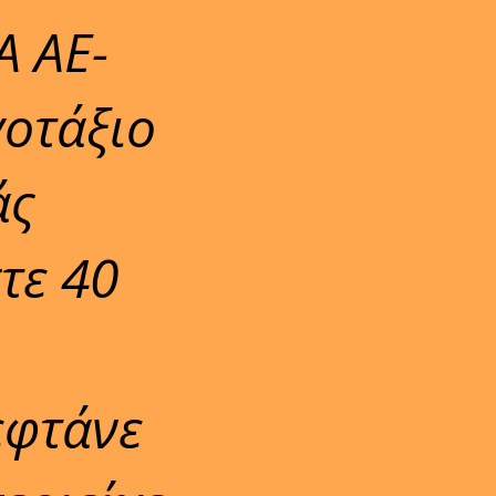
Α ΑΕ-
γοτάξιο
άς
τε 40
εφτάνε