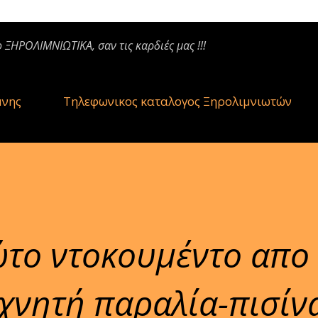
ο ΞΗΡΟΛΙΜΝΙΩΤΙΚΑ, σαν τις καρδιές μας !!!
μνης
Τηλεφωνικος καταλογος Ξηρολιμνιωτών
το ντοκουμέντο απο 
εχνητή παραλία-πισίν