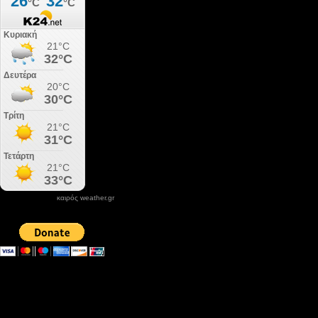
καιρός weather.gr
DONATE XIROLIMNI.COM
email ΕΠΙΚΟΙΝΩΝΙΑΣ - contact email
xirolimni2@yahoo.gr
Αρχείο