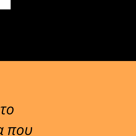
το
α που