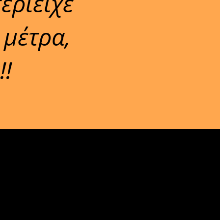
εριείχε
 μέτρα,
!!