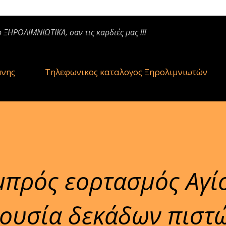
ο ΞΗΡΟΛΙΜΝΙΩΤΙΚΑ, σαν τις καρδιές μας !!!
μνης
Τηλεφωνικος καταλογος Ξηρολιμνιωτών
μπρός εορτασμός Αγί
ουσία δεκάδων πιστώ