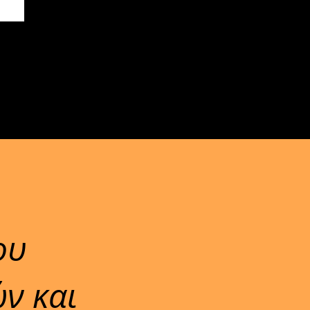
ου
ν και