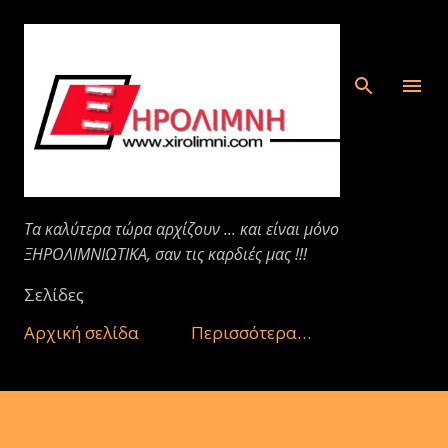
Μετάβαση στο κύριο περιεχόμενο
Τα καλύτερα τώρα αρχίζουν ... και είναι μόνο
ΞΗΡΟΛΙΜΝΙΩΤΙΚΑ, σαν τις καρδιές μας !!!
Σελίδες
Αρχική σελίδα
Περισσότερα…