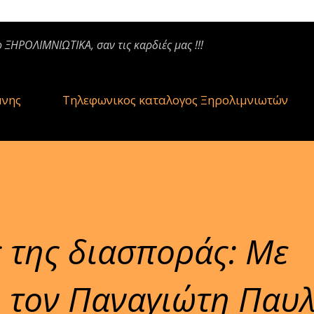
ο ΞΗΡΟΛΙΜΝΙΩΤΙΚΑ, σαν τις καρδιές μας !!!
μνης
Τηλεφωνικος καταλογος Ξηρολιμνιωτών
 της διασποράς: Με
 τον Παναγιώτη Παυλ