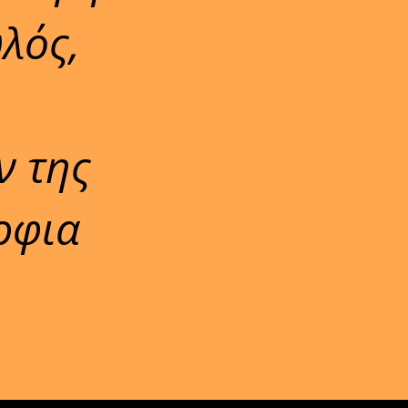
λός,
ν της
ρφια