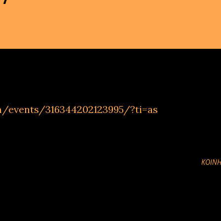
m/events/316344202123995/?ti=as
ΚΟΙΝΉ