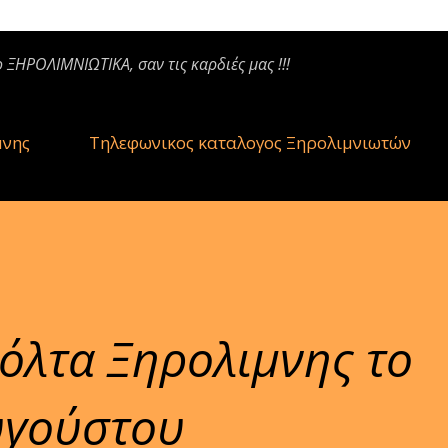
ο ΞΗΡΟΛΙΜΝΙΩΤΙΚΑ, σαν τις καρδιές μας !!!
μνης
Τηλεφωνικος καταλογος Ξηρολιμνιωτών
όλτα Ξηρολιμνης το
υγούστου