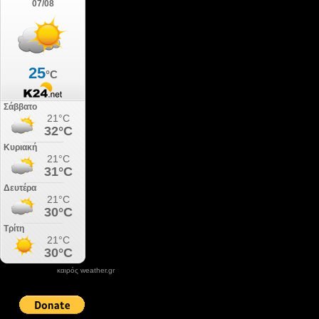
καιρός weather.gr
DONATE XIROLIMNI.COM