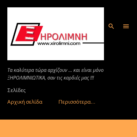
Μετάβαση στο κύριο περιεχόμενο
Τα καλύτερα τώρα αρχίζουν ... και είναι μόνο
ΞΗΡΟΛΙΜΝΙΩΤΙΚΑ, σαν τις καρδιές μας !!!
Σελίδες
Αρχική σελίδα
Περισσότερα…