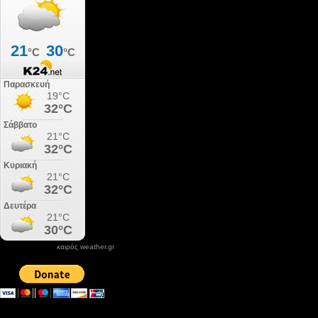
καιρός weather.gr
DONATE XIROLIMNI.COM
email ΕΠΙΚΟΙΝΩΝΙΑΣ - contact email