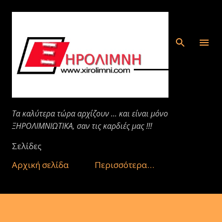
Μετάβαση στο κύριο περιεχόμενο
Τα καλύτερα τώρα αρχίζουν ... και είναι μόνο
ΞΗΡΟΛΙΜΝΙΩΤΙΚΑ, σαν τις καρδιές μας !!!
Σελίδες
Αρχική σελίδα
Περισσότερα…