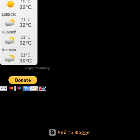
καιρός weather.gr
DONATE XIROLIMNI.COM
email ΕΠΙΚΟΙΝΩΝΙΑΣ - contact email
xirolimni2@yahoo.gr
Αρχείο
Από το Blogger