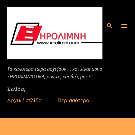
Μετάβαση στο κύριο περιεχόμενο
Τα καλύτερα τώρα αρχίζουν ... και είναι μόνο
ΞΗΡΟΛΙΜΝΙΩΤΙΚΑ, σαν τις καρδιές μας !!!
Σελίδες
Αρχική σελίδα
Περισσότερα…