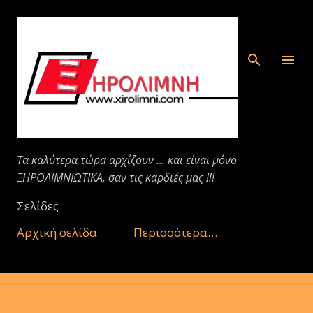
Μετάβαση στο κύριο περιεχόμενο
Τα καλύτερα τώρα αρχίζουν ... και είναι μόνο
ΞΗΡΟΛΙΜΝΙΩΤΙΚΑ, σαν τις καρδιές μας !!!
Σελίδες
Αρχική σελίδα
Περισσότερα…