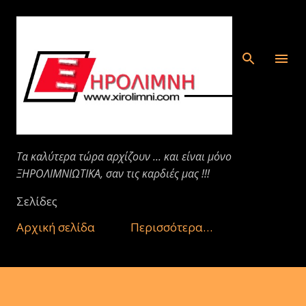
Μετάβαση στο κύριο περιεχόμενο
Τα καλύτερα τώρα αρχίζουν ... και είναι μόνο
ΞΗΡΟΛΙΜΝΙΩΤΙΚΑ, σαν τις καρδιές μας !!!
Σελίδες
Αρχική σελίδα
Περισσότερα…