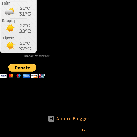
καιρός weather.gr
DONATE XIROLIMNI.COM
email ΕΠΙΚΟΙΝΩΝΙΑΣ - contact email
xirolimni2@yahoo.gr
Αρχείο
Από το Blogger
Εικόνες θέματος από
fpm