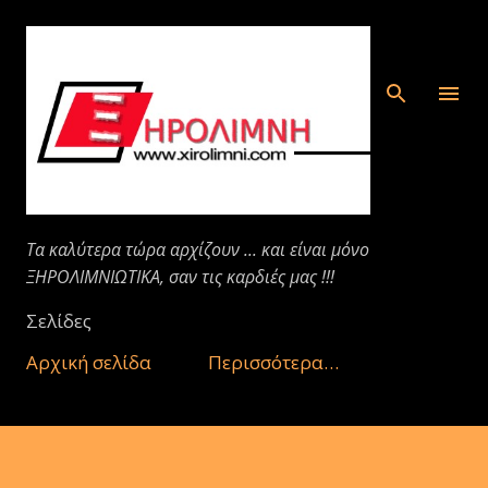
Μετάβαση στο κύριο περιεχόμενο
Τα καλύτερα τώρα αρχίζουν ... και είναι μόνο
ΞΗΡΟΛΙΜΝΙΩΤΙΚΑ, σαν τις καρδιές μας !!!
Σελίδες
Αρχική σελίδα
Περισσότερα…