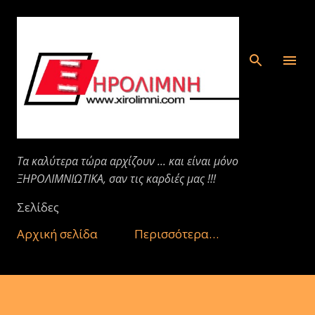
Μετάβαση στο κύριο περιεχόμενο
Τα καλύτερα τώρα αρχίζουν ... και είναι μόνο
ΞΗΡΟΛΙΜΝΙΩΤΙΚΑ, σαν τις καρδιές μας !!!
Σελίδες
Αρχική σελίδα
Περισσότερα…