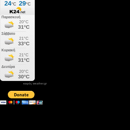
καιρός weather.gr
DONATE XIROLIMNI.COM
email ΕΠΙΚΟΙΝΩΝΙΑΣ - contact email
xirolimni2@yahoo.gr
Αρχείο