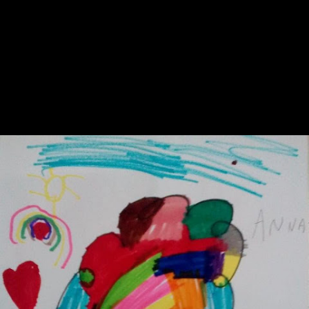
παιδιών που τα έργα τους ξεχώρισαν στο διαγωνισμό ζωγραφικής
του
Εικαστικού Εργαστηρίου με τίτλο "Το δικό μου δέντρο", στις 11.00,
στο
Δημοτικό Πάρκο Κοζάνης στα πλαίσια της γιορτής
ανακύκλωσης.Ανάμεσα τους και η μικρή μαθήτριά , Άννα
Αλεξανδρίδου.