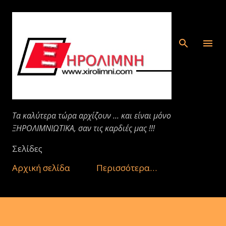
Μετάβαση στο κύριο περιεχόμενο
Τα καλύτερα τώρα αρχίζουν ... και είναι μόνο
ΞΗΡΟΛΙΜΝΙΩΤΙΚΑ, σαν τις καρδιές μας !!!
Σελίδες
Αρχική σελίδα
Περισσότερα…