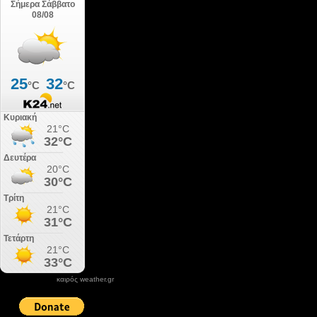
καιρός weather.gr
DONATE XIROLIMNI.COM