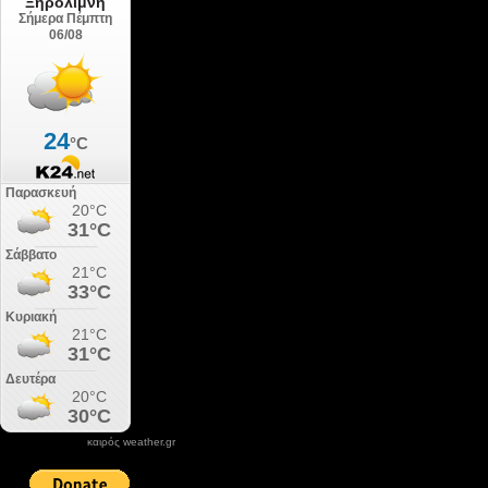
καιρός weather.gr
DONATE XIROLIMNI.COM