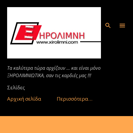
Μετάβαση στο κύριο περιεχόμενο
Τα καλύτερα τώρα αρχίζουν ... και είναι μόνο
ΞΗΡΟΛΙΜΝΙΩΤΙΚΑ, σαν τις καρδιές μας !!!
Σελίδες
Αρχική σελίδα
Περισσότερα…