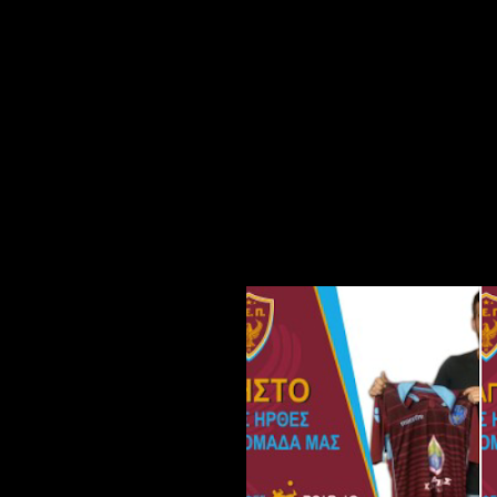
ΤΣΙΝΤΟΣ Χρήστος 31 ετών παίζει ως χ
Ηρακλή Πτολεμαΐδας – Φούφα – Καρυ
Αναγέννηση Πτολεμαΐδας – Φιλώτα.
Η ενίσχυση της ομάδας θα συνεχιστεί
απόκτηση και ανακοίνωση νέων παικ