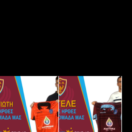
αφ και έχει αγωνισθεί σε
οχώρι – Περδίκα –
 δυναμικά με την
τών