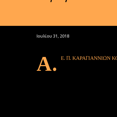
Ιουλίου 31, 2018
Α.
Ε. Π. ΚΑΡΑΓΙΑΝΝΙΩΝ 
Μεταγραφικό ντεμαράζ.
Το ΔΣ της ΑΕΠ ανακοινώνει την μετα
των παρακάτω οκτώ παικτών και έπετα
Το who is who των νέων μεταγραφώ