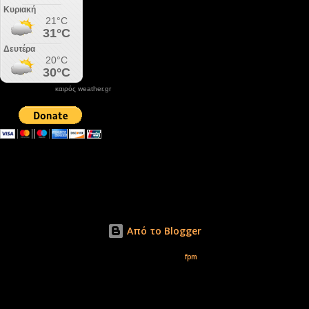
καιρός weather.gr
DONATE XIROLIMNI.COM
email ΕΠΙΚΟΙΝΩΝΙΑΣ - contact email
xirolimni2@yahoo.gr
Αρχείο
Από το Blogger
Εικόνες θέματος από
fpm
Δικαιώματα φωτογραφιών μόνο το www.xirolimni.com