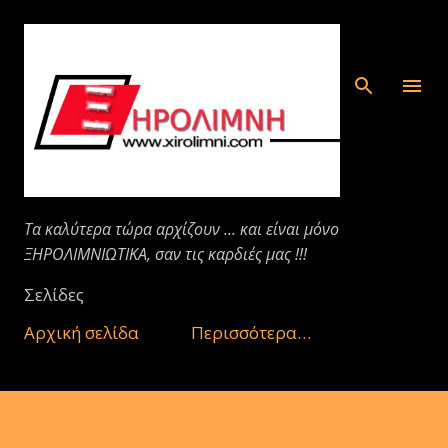
Μετάβαση στο κύριο περιεχόμενο
Τα καλύτερα τώρα αρχίζουν ... και είναι μόνο
ΞΗΡΟΛΙΜΝΙΩΤΙΚΑ, σαν τις καρδιές μας !!!
Σελίδες
Αρχική σελίδα
Περισσότερα…