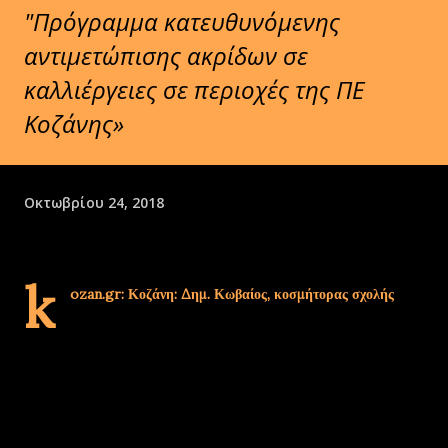
"Πρόγραμμα κατευθυνόμενης
αντιμετώπισης ακρίδων σε
καλλιέργειες σε περιοχές της ΠΕ
Κοζάνης»
Οκτωβρίου 24, 2018
k
ozan.gr: Κοζάνη: Δημ. Κωβαίος, κοσμήτορας σχολής
Γεωπονίας, Δασολογίας και Φυσικού Περιβάλλοντος του
Α.Π.Θ.: «Υπάρχουν ορισμένα σοβαρά εντομολογικά προβλήματα
στην περιοχή, τα οποία παρακολουθούμε» & Φωτογραφίες)