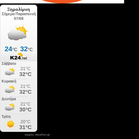
καιρός weather.gr