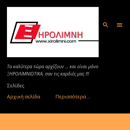
Μετάβαση στο κύριο περιεχόμενο
Τα καλύτερα τώρα αρχίζουν ... και είναι μόνο
ΞΗΡΟΛΙΜΝΙΩΤΙΚΑ, σαν τις καρδιές μας !!!
Σελίδες
Αρχική σελίδα
Περισσότερα…