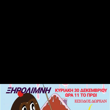
Κόμη Μελομακαρόνη’ με μουσική και πολλές εκπλήξεις!!
Η εκδήλωση είναι για τα παιδιά και την παρουσιάζει η μουσικός
Αναστασία Τοπάλη
"Τι συμβαίνει όταν δύο εχθροί χάνονται μέσα σε μια χιονοθύελλα…"
ΕΙΣΟΔΟΣ ΔΩΡΕΑΝ
Διοργάνωση:
ΔΗΜΟΣ ΚΟΖΑΝΗΣ-ΚΟΙΝΟΤΗΤΑ ΞΗΡΟΛΙΜΝΗΣ
*Θα προσφερθεί μπουφές(χυμός,σνακ) στους μικρούς μας φίλους
χορηγία της εταιρίας Herbs&Oils αρωματικά φυτά-αιθέρια έλαια με
έδρα την Ξηρολιμνη