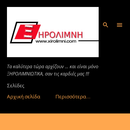
Μετάβαση στο κύριο περιεχόμενο
Τα καλύτερα τώρα αρχίζουν ... και είναι μόνο
ΞΗΡΟΛΙΜΝΙΩΤΙΚΑ, σαν τις καρδιές μας !!!
Σελίδες
Αρχική σελίδα
Περισσότερα…