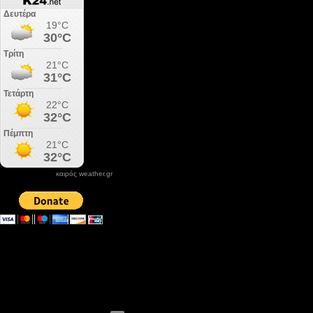
καιρός weather.gr
DONATE XIROLIMNI.COM
email ΕΠΙΚΟΙΝΩΝΙΑΣ - contact email
xirolimni2@yahoo.gr
Αρχείο