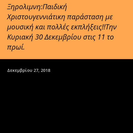
Ξηρολιμνη:Παιδική
Χριστουγεννιάτικη παράσταση με
μουσική και πολλές εκπλήξεις!!Την
Κυριακή 30 Δεκεμβρίου στις 11 το
πρωί.
Δεκεμβρίου 27, 2018
ℹΚΥΡΙΑΚΗ 30 ΔΕΚΕΜΒΡΙΟΥ ώρα 11.00 το πρωί στο νέο
Γυμνάσιο-Δημοτικό Ξηρολιμνης
➡«Ο Φον Κουραμπιές εναντίον Κόμη Μελομακαρόνη.
Αφήγηση του παιδικού παραμυθιού ‘ο Φον Κουραμπιέ εναντίον